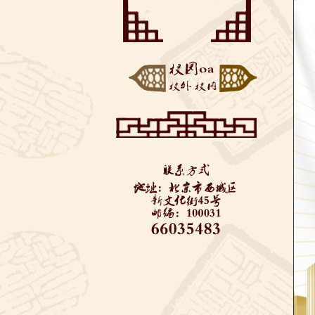
——垃圾分类知识美丽
“云端阅享”——来自同
推...
学们的好书推荐
博疫有我——记2020届
初三毕业考
西城教委对初三学生返
校进行防疫安全检查—...
全力支持 万千保障——
金融街道向学校捐赠...
“艺”心抗疫 “艺”同成长
3——北京市...