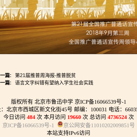
上一篇:
第21届推普周海报-推普脱贫
下一篇:
语言文字纠错有望纳入学生社会实践
版权所有 北京市鲁迅中学 京ICP备16066539号-1
：北京市西城区新文化街45号 邮编：100031 电话：66035
今日访问
484
次 本月访问
19660
次 总访问
4736524
次
京ICP备16066539号-1
京公网安备11010202009851号
本站支持IPv6访问