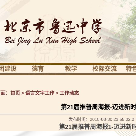
团建设
德育
教学
校际交流
特
业发展
活动育人
校本培训
境外
鲁
党建
德育研究
教育科研
境内
笃
页面：
首页
>
语言文字工作
>
工作动态
团少先队
健康驿站
教学研究
鲁中校际交流
科
第21届推普周海报-迈进新
会之家
课程
体艺
发布时间：2018-08-30 23:55:02.0
社
第21届推普周海报1-迈进新