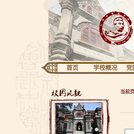
首页
学校概况
党
团队建设
专
学校识别
当前
关于校园
共青
校长信息
工
校友园地