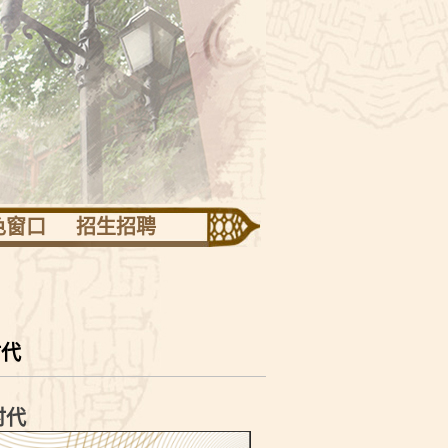
色窗口
招生招聘
迅专栏
志班
技活动
时代
竞技场
团活动
时代