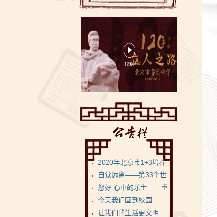
2020年北京市1+3培养
试验项目•鲁迅...
自觉远离——第33个世
界无烟日
您好 心中的乐土——重
返健康美丽的菁菁校...
今天我们回到校园
让我们的生活更文明