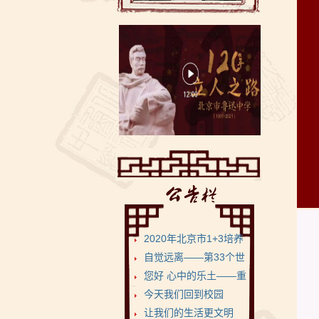
2020年北京市1+3培养
试验项目•鲁迅...
自觉远离——第33个世
界无烟日
您好 心中的乐土——重
返健康美丽的菁菁校...
今天我们回到校园
让我们的生活更文明