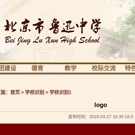
团建设
德育
教学
校际交流
特
业发展
活动育人
校本培训
境外
鲁
党建
德育研究
教育科研
境内
笃
页面：
首页
>
学校识别
>
学校识别1
团少先队
健康驿站
教学研究
鲁中校际交流
科
logo
会之家
课程
体艺
发布时间：2018-03-27 18:35:18.0
社