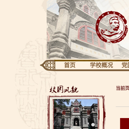
首页
学校概况
党
团队建设
专
学校识别
当前
关于校园
共青
校长信息
工
校友园地