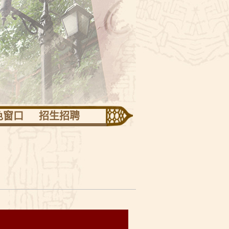
色窗口
招生招聘
迅专栏
志班
技活动
竞技场
团活动