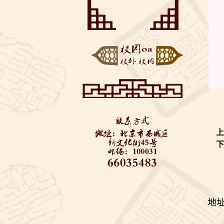
——垃圾分类知识美丽
“云端阅享”——来自同
推...
学们的好书推荐
博疫有我——记2020届
初三毕业考
西城教委对初三学生返
校进行防疫安全检查—...
全力支持 万千保障——
金融街道向学校捐赠...
“艺”心抗疫 “艺”同成长
3——北京市...
地址